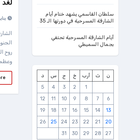
لغد 
سلطان القاسمي يشهد ختام أيام
يناير 25, 5
الشارقة المسرحية في دورتها الـ 35
الشارقة: عثمان حسنيقول بريت بيلي الكاتب والمخرج
أيام الشارقة المسرحية تحتفي
الجنوب
بجمال السميطي
روح ال
وعظمت
ن
ث
أرب
خ
ج
س
د
ore
5
4
3
2
1
12
11
10
9
8
7
6
19
18
17
16
15
14
13
26
25
24
23
22
21
20
31
30
29
28
27