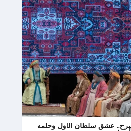
رح.. عشق سلطان الأول وحلمه