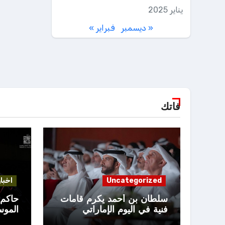
يناير 2025
« ديسمبر
فبراير »
فاتك
Uncategorized
اخبار
سلطان بن أحمد يكرم قامات
حاكم 
فنية في اليوم الإماراتي
المو
للمسرح
الـ 19