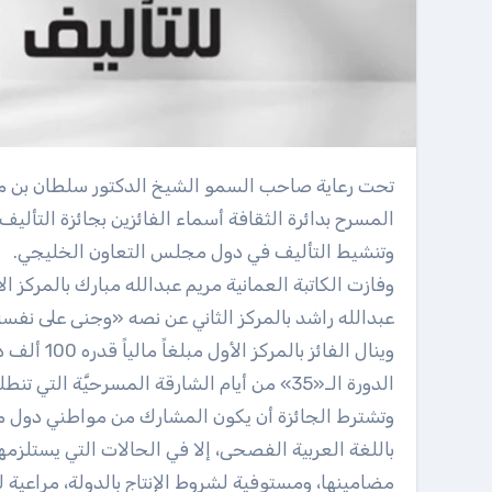
تحت رعاية صاحب السمو الشيخ الدكتور سلطان بن محمد القاسمي، عضو المجلس الأعلى حاكم الشارقة، أعلنت إدارة
وتنشيط التأليف في دول مجلس التعاون الخليجي.
وفازت الكاتبة العمانية مريم عبدالله مبارك بالمركز 
عبدالله راشد بالمركز الثاني عن نصه «وجنى على نفس
الدورة الـ«35» من أيام الشارقة المسرحيَّة التي تنطلق في الرابع والعشرين من مارس الجاري.
باللغة العربية الفصحى، إلا في الحالات التي يستلزمه
مضامينها، ومستوفية لشروط الإنتاج بالدولة، مراعية 