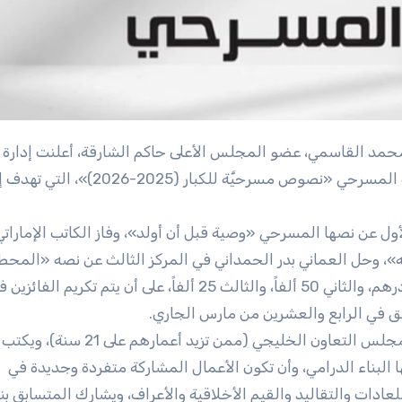
المسرح بدائرة الثقافة أسماء الفائزين بجائزة التأليف المسرحي «نصوص مسرحيَّة ل
الأول عن نصها المسرحي «وصية قبل أن أولد»، وفاز الكاتب الإمارات
ه»، وحل العماني بدر الحمداني في المركز الثالث عن نصه «المحط
وينال الفائز بالمركز الأول مبلغاً مالياً قدره 100 ألف درهم، والثاني 50 ألفاً، والثالث 25 ألفاً، على أن يتم تكريم الفائ
وتشترط الجائزة أن يكون المشارك من مواطني دول مجلس التعاون الخليجي (ممن تزيد
ا البناء الدرامي، وأن تكون الأعمال المشاركة متفردة وجديدة في
للعادات والتقاليد والقيم الأخلاقية والأعراف، ويشارك المتسابق ب