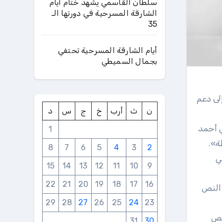
سلطان القاسمي يشهد ختام أيام
الشارقة المسرحية في دورتها الـ
35
أيام الشارقة المسرحية تحتفي
بجمال السميطي
لكبار (2025-2026)»، التي تهدف إلى دعم
ن
ث
أرب
خ
ج
س
د
ي أحمد
1
ة».
8
7
6
5
4
3
2
زين في
15
14
13
12
11
10
9
22
21
20
19
18
17
16
 أعمارهم على 21 سنة)، ويكتب النص
29
28
27
26
25
24
23
نص
31
30