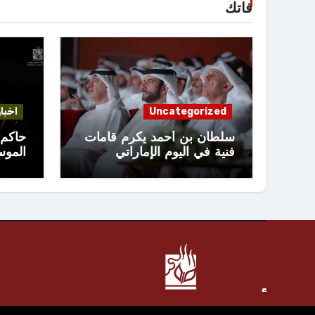
فاتك
Uncategorized
اخبار
سلطان بن أحمد يكرم قامات
حاكم 
فنية في اليوم الإماراتي
المو
للمسرح
الـ 19
أخبار