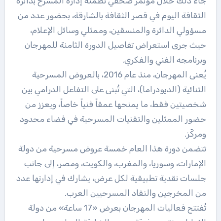
جاء ذلك خلال مؤتمر صحفي نظمته إدارة المسرح بدائرة
الثقافة اليوم في قصر الثقافة بالشارقة، بحضور عدد من
مسؤولي الدائرة والمنسقين، وممثلي وسائل الإعلام،
حيث جرى استعراض تفاصيل الدورة الثامنة للمهرجان
وبرنامجه الفني والفكري.
يُعنى المهرجان، منذ عام 2016، بالعروض المسرحية
الثنائية (الديودراما)، التي تُبنى على التفاعل الدرامي بين
شخصيتين فقط، ما يمنحها عمقاً فنياً خاصاً، ويعزز من
حضور الممثلين والتقنيات المسرحية في فضاء محدود
ومركّز.
تتضمن دورة هذا العام خمسة عروض مسرحية من دولة
الإمارات، وسوريا، والمغرب، والكويت، ومصر، إلى جانب
جلسات نقدية تطبيقية لكل عرض، يشارك في إدارتها عدد
من المخرجين والنقاد المسرحيين العرب.
تُفتتح فعاليات المهرجان بعرض «17 ساعة» من دولة