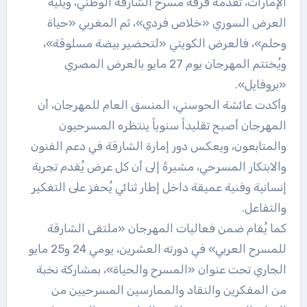
الإمارات، تقدمه فرقة مسرح الشارقة الوطني، ويليه
العرض السوري «خلاص فردي»، ثم المغربي «حياة
وحلم»، فالعرض الكويتي «لتحضير بيضة مسلوقة»،
ويُختتم المهرجان يوم 27 مايو بالعرض المصري
«بروفايل».
وأكدت عائشة الحوسني، المنسق العام للمهرجان، أن
المهرجان أصبح تقليداً سنوياً ينتظره المسرحيون
والمتابعون، ويعكس دور إمارة الشارقة في دعم الفنون
والابتكار المسرحي، مشيرةً إلى أن كل عرض يُقدم تجربة
إنسانية وفنية عميقة داخل إطار ثنائي يُحفز على التفكير
والتفاعل.
كما يُقام ضمن فعاليات المهرجان «ملتقى الشارقة
للمسرح العربي» في دورته العشرين، يومي 24 و25 مايو
الجاري تحت عنوان «المسرح والحياة»، بمشاركة نخبة
من المفكرين والنقاد والممارسين المسرحيين من