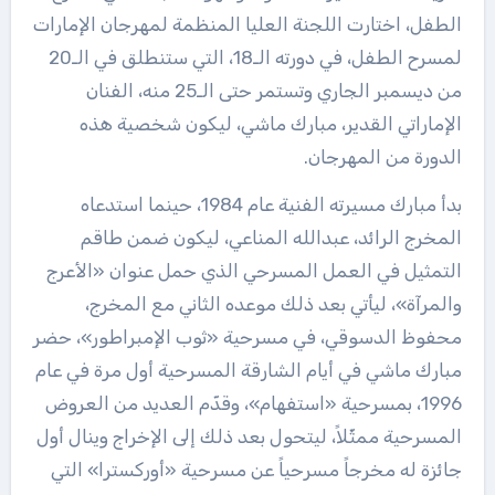
الطفل، اختارت اللجنة العليا المنظمة لمهرجان الإمارات
لمسرح الطفل، في دورته الـ18، التي ستنطلق في الـ20
من ديسمبر الجاري وتستمر حتى الـ25 منه، الفنان
الإماراتي القدير، مبارك ماشي، ليكون شخصية هذه
الدورة من المهرجان.
بدأ مبارك مسيرته الفنية عام 1984، حينما استدعاه
المخرج الرائد، عبدالله المناعي، ليكون ضمن طاقم
التمثيل في العمل المسرحي الذي حمل عنوان «الأعرج
والمرآة»، ليأتي بعد ذلك موعده الثاني مع المخرج،
محفوظ الدسوقي، في مسرحية «ثوب الإمبراطور»، حضر
مبارك ماشي في أيام الشارقة المسرحية أول مرة في عام
1996، بمسرحية «استفهام»، وقدّم العديد من العروض
المسرحية ممثّلاً، ليتحول بعد ذلك إلى الإخراج وينال أول
جائزة له مخرجاً مسرحياً عن مسرحية «أوركسترا» التي