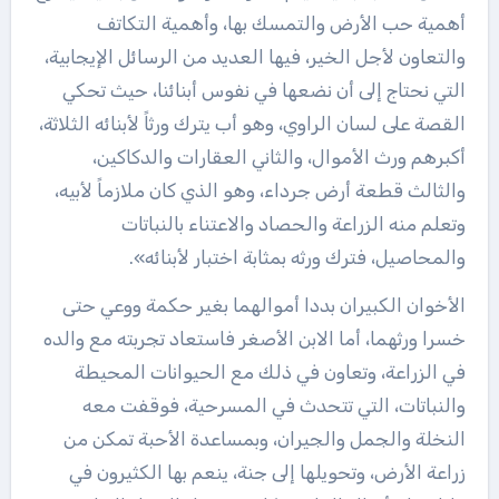
أهمية حب الأرض والتمسك بها، وأهمية التكاتف
والتعاون لأجل الخير، فيها العديد من الرسائل الإيجابية،
التي نحتاج إلى أن نضعها في نفوس أبنائنا، حيث تحكي
القصة على لسان الراوي، وهو أب يترك ورثاً لأبنائه الثلاثة،
أكبرهم ورث الأموال، والثاني العقارات والدكاكين،
والثالث قطعة أرض جرداء، وهو الذي كان ملازماً لأبيه،
وتعلم منه الزراعة والحصاد والاعتناء بالنباتات
والمحاصيل، فترك ورثه بمثابة اختبار لأبنائه».
الأخوان الكبيران بددا أموالهما بغير حكمة ووعي حتى
خسرا ورثهما، أما الابن الأصغر فاستعاد تجربته مع والده
في الزراعة، وتعاون في ذلك مع الحيوانات المحيطة
والنباتات، التي تتحدث في المسرحية، فوقفت معه
النخلة والجمل والجيران، وبمساعدة الأحبة تمكن من
زراعة الأرض، وتحويلها إلى جنة، ينعم بها الكثيرون في