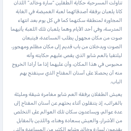
تناولت المسرحية حكاية الطفلين “سارة وخالد” اللذان
كانا يلعبان برفقة أصدقائهما لعبة الغميضة في الغابة
المجاورة لمنطقة سكنهما كما في كل يوم بعد انتهاء
المدرسة، وفي أحد الأيام وهما يلعبان تلك اللعبة يأتيهما
صوت من مكان مجهول يطلب المساعدة، فيتبعان
الصوت ويدخلان من باب قديم إلى مكان مظلم ومهجور،
ليلتقيا بالعم شابو الذي يقص عليهم حكايته وأنه
محبوس في هذا المكان، وأن عليهما إذا ما أرادا الخروج
منه أن يحصلا على أسنان المفتاح الذي سينفتح بهم
الباب.
يعيش الطفلان برفقة العم شابو مغامرة شيقة ومليئة
بالغرائب، إذ يتنقلون أثناء بحثهم عن أسنان المفتاح إلى
عدة عوالم، ويساعدون سكان تلك العوالم على التخلص
من الأشرار، والعيش بسعادة وهناء، واللذين بالمقابل
يقدمون لسارة وخالد وشابو الكثير من المساعدة والتي