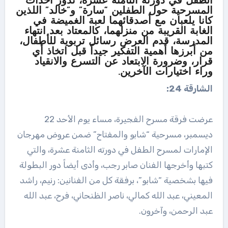
الطفل في دورته الثامنة عشرة، تدور أحداث
المسرحية حول الطفلين “سارة” و”خالد” اللذين
كانا يلعبان مع أصدقائهما لعبة الغميضة في
الغابة القريبة من منزلهما، كالمعتاد بعد انتهاء
المدرسة، قدم العرض رسائل تربوية للأطفال،
من أبرزها أهمية التفكير جيداً قبل اتخاذ أي
قرار، وضرورة الابتعاد عن التسرع والانقياد
وراء اختيارات الآخرين.
الشارقة 24:
عرضت فرقة مسرح الفجيرة، مساء يوم الأحد 22
ديسمبر، مسرحية “شابو والمفتاح” ضمن عروض مهرجان
الإمارات لمسرح الطفل في دورته الثامنة عشرة، والتي
كتبها وأخرجها الفنان صابر رجب، وأدى أيضاً دور البطولة
فيها بشخصية “شابو”، برفقة كل من الفنانين: رنيم، راشد
المعيني، عبد الله كمالي، ناصر الظنحاني، فرح، عبد الله
عبد الرحمن، وآخرون.